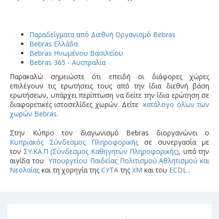
Παραδείγματα από Διεθνή Οργανισμό Bebras
Bebras Ελλάδα
Bebras Ηνωμένου Βασιλείου
Bebras 365 - Αυστραλία
Παρακαλώ σημειώστε ότι επειδή οι διάφορες χώρες
επιλέγουν τις ερωτήσεις τους από την ίδια διεθνή βάση
ερωτήσεων, υπάρχει περίπτωση να δείτε την ίδια ερώτηση σε
διαφορετικές ιστοσελίδες χωρών. Δείτε
κατάλογο όλων των
χωρών Bebras
.
Στην Κύπρο τον διαγωνισμό Bebras διοργανώνει ο
Κυπριακός Σύνδεσμος Πληροφορικής
σε συνεργασία με
τον
ΣΥ.ΚΑ.Π (Σύνδεσμος Καθηγητών Πληροφορικής)
, υπό την
αιγίδα του
Υπουργείου Παιδείας Πολιτισμού Αθλητισμού και
Νεολαίας
και τη χορηγία της
CYTA
της
ΧΜ
και του
ECDL
.